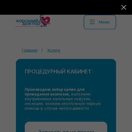
Главная
/
Услуги
ПРОЦЕДУРНЫЙ КАБИНЕТ
Производим забор крови для
проведения анализов,
выполним
внутривенные капельные инфузии,
инъекции, окажем неотложную первую
помощь в случае необходимости